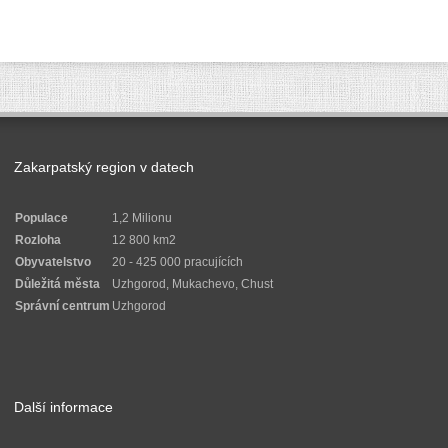
Zakarpatský region v datech
Populace
1,2 Milionu
Rozloha
12 800 km2
Obyvatelstvo
20 - 425 000 pracujících
Důležitá města
Uzhgorod, Mukachevo, Chust
Správní centrum
Uzhgorod
Další informace