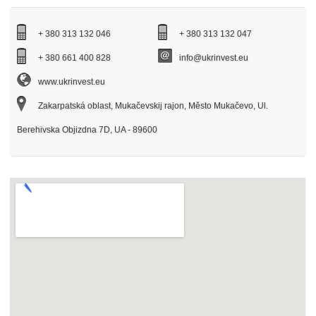
+ 380 313 132 046
+ 380 313 132 047
+ 380 661 400 828
info@ukrinvest.eu
www.ukrinvest.eu‎
Zakarpatská oblast, Mukačevskij rajon, Město Mukačevo, Ul.
Berehivska Objizdna 7D, UA - 89600