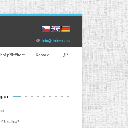
info@ukrinvest.eu
ční příležitosti
Kontakt
gace
vod
oč Ukrajina?