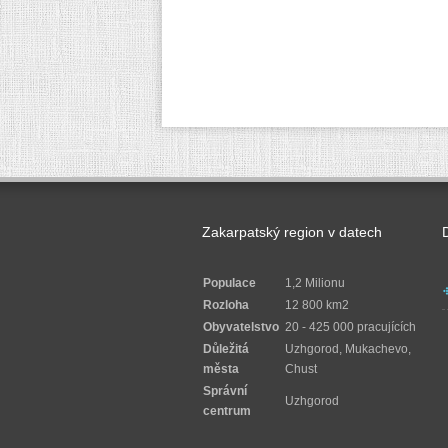
Zakarpatský region v datech
Populace
1,2 Milionu
Rozloha
12 800 km2
Obyvatelstvo
20 - 425 000 pracujících
Důležitá
Uzhgorod, Mukachevo,
města
Chust
Správní
Uzhgorod
centrum