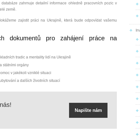
databáze zahrnuje detailní informace ohledně pracovních pozic v
celé země.
kážeme zajistit práci na Ukrajině, která bude odpovídat vašemu
In
ých dokumentů pro zahájení práce na
adních tradic a mentality lidí na Ukrajině
a státními orgány
moc v jakékoli vzniklé situaci
bytování a dalších životních situací
 nás!
Napište nám