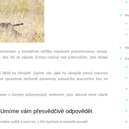
In
Hl
konomickém a investičním měřítku neprávem podceňovanou oblastí.
e více lidí ze západu Evropy uvažují nad potenciálem, jaké skýtají
Da
í štěstí na Ukrajině. Zajímá vás, jaké na Ukrajině panují pracovní
 opravdové možnosti dynamicky pulsujícího pracovního trhu na
 nebo v různých průmyslových sektorech, jsou obecně velmi vítané
? Umíme vám přesvědčivě odpovědět
ském světě a není nic, s čím bychom si neuměli poradit.