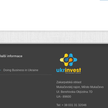
Další informace
Doing Business in Ukraine
Zakarpatská oblast
Mukačevskij rajon, Město Mukačevo
Ul. Berehivska Objizdna 7D
UA - 89600
Tel: + 38 031 31 32046