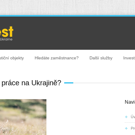
stiční objekty
Hledáte zaměstnance?
Další služby
Investi
 práce na Ukrajině?
Navi
Ú
Pr